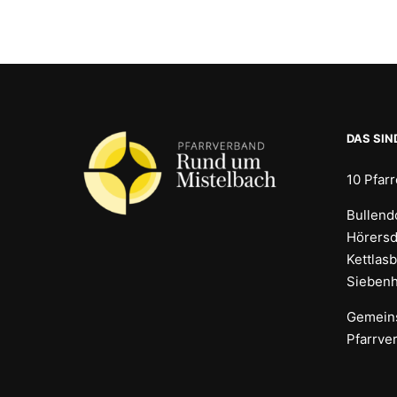
DAS SIN
10 Pfar
Bullendo
Hörersd
Kettlas
Siebenhi
Gemeins
Pfarrve