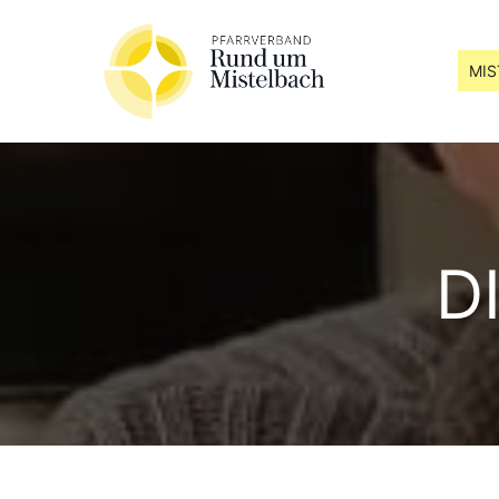
MIS
D