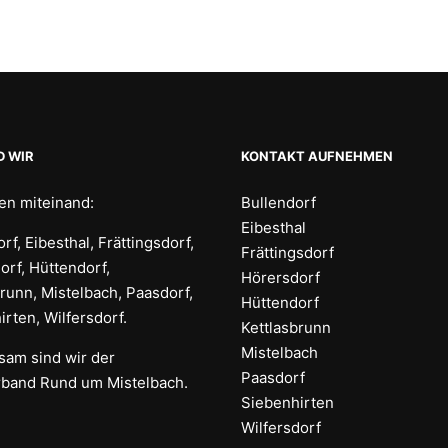
D WIR
KONTAKT AUFNEHMEN
ren miteinand:
Bullendorf
Eibesthal
rf, Eibesthal, Frättingsdorf,
Frättingsdorf
orf, Hüttendorf,
Hörersdorf
brunn, Mistelbach, Paasdorf,
Hüttendorf
rten, Wilfersdorf.
Kettlasbrunn
Mistelbach
am sind wir der
Paasdorf
rband Rund um Mistelbach.
Siebenhirten
Wilfersdorf